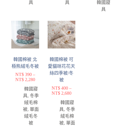
具
具
韓國寢
具
韓國棉被 北
韓國棉被 可
極熊絨毛冬被
愛貓咪花花天
絲四季被/冬
NT$
390
–
NT$
2,280
被
NT$
400
–
韓國寢
NT$
2,680
具
,
冬季
絨毛棉
韓國寢
被
,
單面
具
,
冬季
絨毛冬
絨毛棉
被
被
,
單面