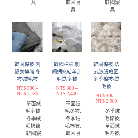
具
韓國寢
韓國寢
具
具
韓國棉被 刺
韓國棉被 刺
韓國棉被 法
繡泰迪熊 冬
繡蝴蝶結羊羔
式浪漫庭園
被/絨毛被
毛絨/冬被
冬季棉被/絨
毛被
NT$
380
–
NT$
380
–
NT$
2,780
NT$
2,400
NT$
400
–
NT$
2,680
單面絨
單面絨
毛冬被
,
毛冬被
,
冬季絨
冬季絨
冬季絨
毛棉被
,
毛棉被
,
毛棉被
,
單面絨
韓國寢
韓國寢
毛冬被
,