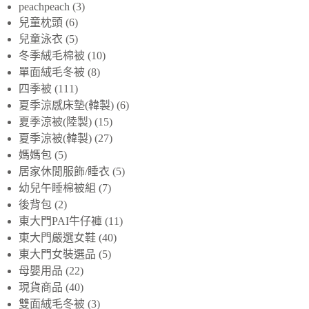
peachpeach
3
兒童枕頭
6
兒童泳衣
5
冬季絨毛棉被
10
單面絨毛冬被
8
四季被
111
夏季涼感床墊(韓製)
6
夏季涼被(陸製)
15
夏季涼被(韓製)
27
媽媽包
5
居家休閒服飾/睡衣
5
幼兒午睡棉被組
7
後背包
2
東大門PAI牛仔褲
11
東大門嚴選女鞋
40
東大門女裝選品
5
母嬰用品
22
現貨商品
40
雙面絨毛冬被
3