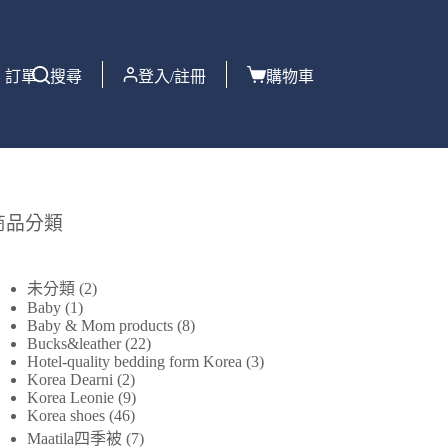
訂單
搜尋
登入/註冊
購物車
商品分類
未分類
2
Baby
1
Baby & Mom products
8
Bucks&leather
22
Hotel-quality bedding form Korea
3
Korea Dearni
2
Korea Leonie
9
Korea shoes
46
Maatila四季被
7