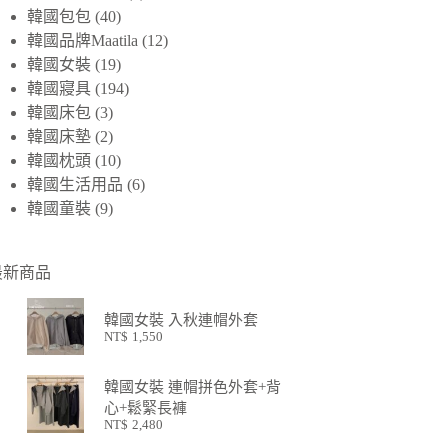
韓國包包
40
韓國品牌Maatila
12
韓國女裝
19
韓國寢具
194
韓國床包
3
韓國床墊
2
韓國枕頭
10
韓國生活用品
6
韓國童裝
9
最新商品
韓國女裝 入秋連帽外套
NT$
1,550
韓國女裝 連帽拼色外套+背
心+鬆緊長褲
NT$
2,480