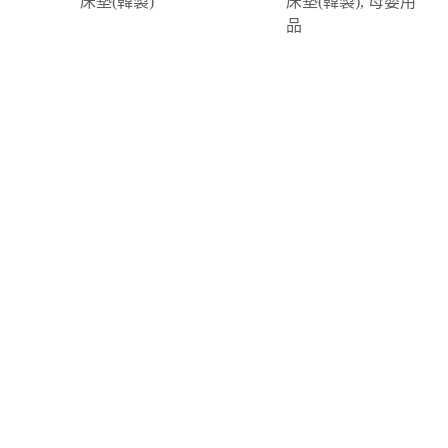
床墊(韓製)
床墊(韓製)
,
母嬰用
品