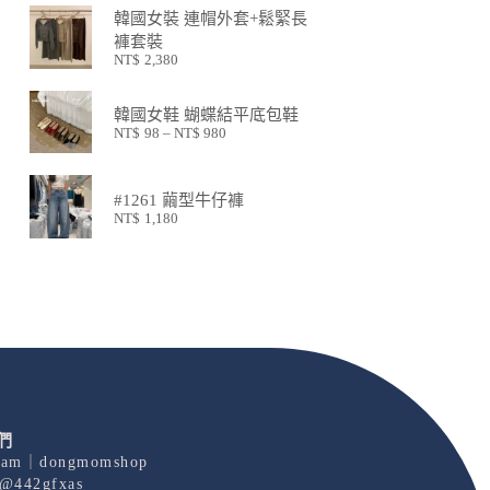
韓國女裝 連帽外套+鬆緊長
褲套裝
NT$
2,380
韓國女鞋 蝴蝶結平底包鞋
NT$
98
–
NT$
980
#1261 繭型牛仔褲
NT$
1,180
們
gram｜dongmomshop
@442gfxas