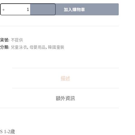
加入購物車
A
l
t
e
r
貨號:
不提供
n
分類:
兒童泳衣
,
母嬰用品
,
韓國童裝
a
t
i
v
e
:
描述
額外資訊
S 1-2歲