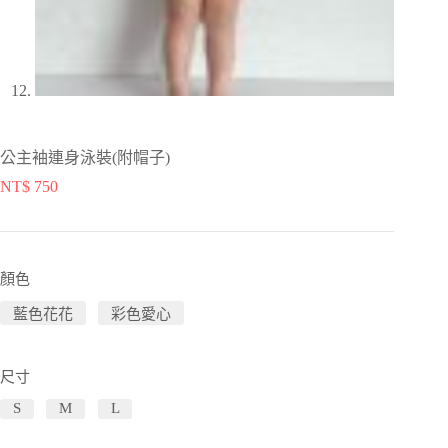
公主袖連身泳裝(附帽子)
NT$
750
顏色
藍色花花
彩色愛心
尺寸
S
M
L