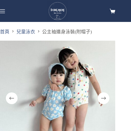
首頁
兒童泳衣
公主袖連身泳裝(附帽子)