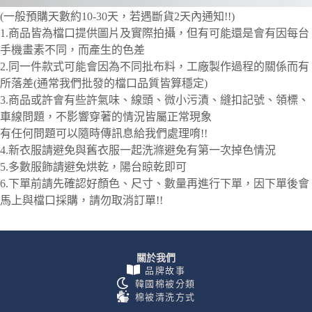
(一般預購天數約10-30天，若遇斷貨2天內通知!!)
1.商品皆為檔口提供圖片及實際拍攝，但有可能還是會有因每台
手機畫素不同，而產生的色差
2.同一件款式可能會因為不同批布料，工廠製作過程的關係而有
所落差(通常我們批發的檔口品質皆算穩定)
3.商品或許會有些許氣味、線頭、微小污漬、縫扣記號、領標、
車線問題，不影響穿著的情況皆屬正常現象
有任何問題可以隨時傳訊息給我們處理唷!!
4.新衣服請避免與舊衣服一起洗滌避免有第一次掉色情況
5.多數服飾請避免烘乾，陽台晾乾即可
6.下單前請先確認好顏色、尺寸、數量再進行下單，因下單後會
馬上與檔口採購，請勿取消訂單!!
關於我們
品牌故事
韓國棉被分類
棉被清洗方式