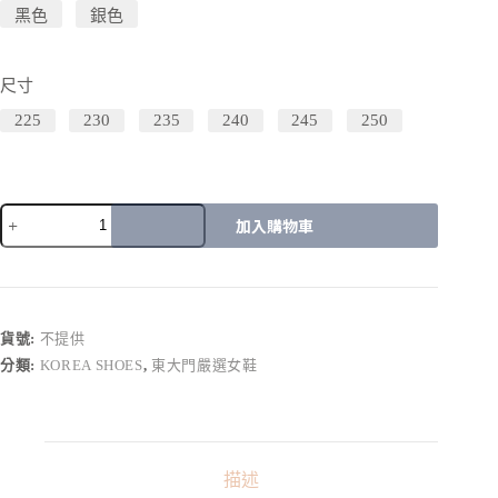
黑色
銀色
尺寸
225
230
235
240
245
250
加入購物車
A
l
t
e
r
貨號:
不提供
n
分類:
KOREA SHOES
,
東大門嚴選女鞋
a
t
i
v
e
:
描述