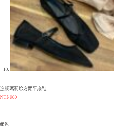
漁網瑪莉珍方頭平底鞋
NT$
980
顏色