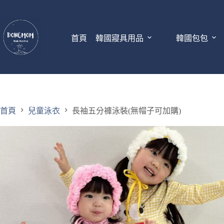
首頁
韓國寢具用品
韓國包包
首頁
兒童泳衣
長袖五分褲泳裝(無帽子可加購)