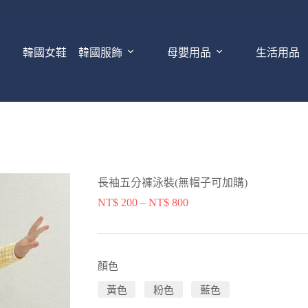
韓國女鞋
韓國服飾
母嬰用品
生活用品
長袖五分褲泳裝(無帽子可加購)
NT$
200
–
NT$
800
顏色
黃色
粉色
藍色