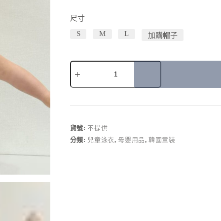
尺寸
S
M
L
加購帽子
A
l
t
e
r
貨號:
不提供
n
分類:
兒童泳衣
,
母嬰用品
,
韓國童裝
a
t
i
v
e
: