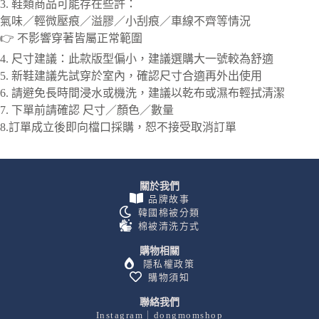
3. 鞋類商品可能存在些許：
氣味／輕微壓痕／溢膠／小刮痕／車線不齊等情況
👉 不影響穿著皆屬正常範圍
4. 尺寸建議：此款版型偏小，建議選購大一號較為舒適
5. 新鞋建議先試穿於室內，確認尺寸合適再外出使用
6. 請避免長時間浸水或機洗，建議以乾布或濕布輕拭清潔
7. 下單前請確認 尺寸／顏色／數量
8.訂單成立後即向檔口採購，恕不接受取消訂單
關於我們
品牌故事
韓國棉被分類
棉被清洗方式
購物相關
隱私權政策
購物須知
聯絡我們
Instagram｜dongmomshop