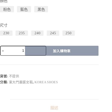
顏色
粉色
藍色
黑色
尺寸
230
235
240
245
250
加入購物車
A
l
t
e
r
貨號:
不提供
n
分類:
東大門嚴選女鞋
,
KOREA SHOES
a
t
i
v
e
:
描述