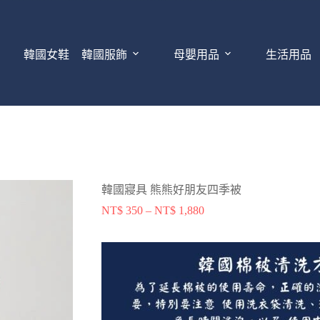
韓國女鞋
韓國服飾
母嬰用品
生活用品
韓國寢具 熊熊好朋友四季被
NT$
350
–
NT$
1,880