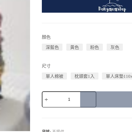
顏色
深藍色
黃色
粉色
灰色
尺寸
單人棉被
枕頭套1入
單人床墊110x
A
l
t
e
r
貨號:
不提供