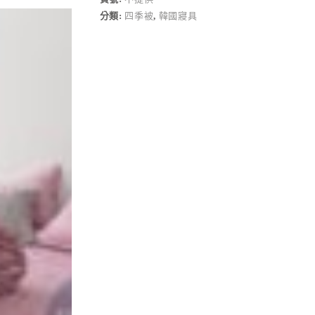
n
分類:
四季被
,
韓國寢具
a
t
i
v
e
: