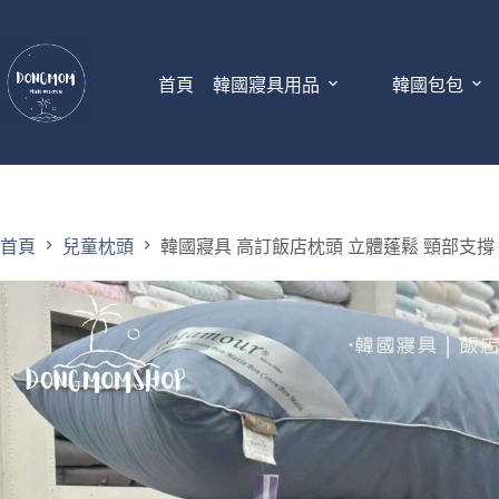
首頁
韓國寢具用品
韓國包包
首頁
兒童枕頭
韓國寢具 高訂飯店枕頭 立體蓬鬆 頸部支撐