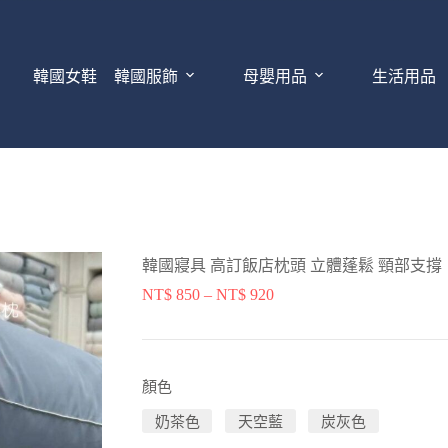
韓國女鞋
韓國服飾
母嬰用品
生活用品
韓國寢具 高訂飯店枕頭 立體蓬鬆 頸部支撐
NT$
850
–
NT$
920
顏色
奶茶色
天空藍
炭灰色