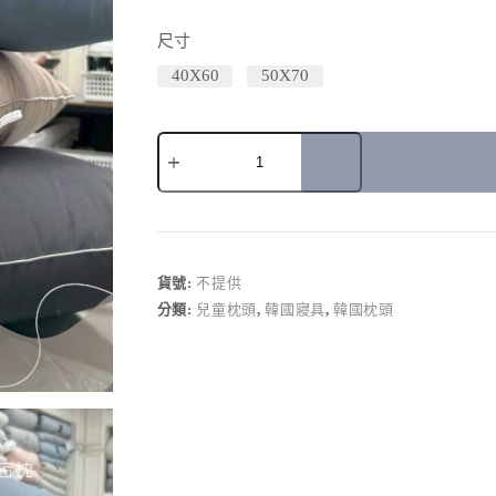
尺寸
40X60
50X70
A
l
t
e
r
貨號:
不提供
n
分類:
兒童枕頭
,
韓國寢具
,
韓國枕頭
a
t
i
v
e
: