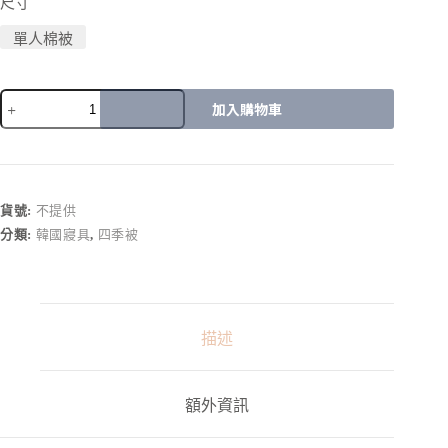
尺寸
單人棉被
加入購物車
A
l
t
e
r
貨號:
不提供
n
分類:
韓國寢具
,
四季被
a
t
i
v
e
:
描述
額外資訊