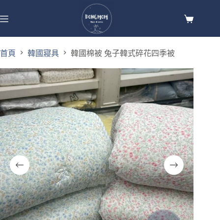
首頁
韓國寢具
韓國棉被 兔子韓式碎花四季被