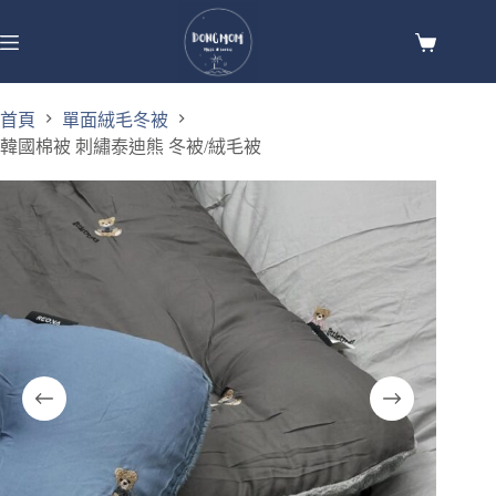
首頁
單面絨毛冬被
韓國棉被 刺繡泰迪熊 冬被/絨毛被