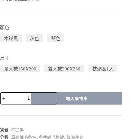
顏色
木炭黑
灰色
藍色
尺寸
單人被150X200
雙人被200X230
枕頭套1入
加入購物車
A
l
t
e
r
貨號:
不提供
n
分類:
單面絨毛冬被
,
冬季絨毛棉被
,
韓國寢具