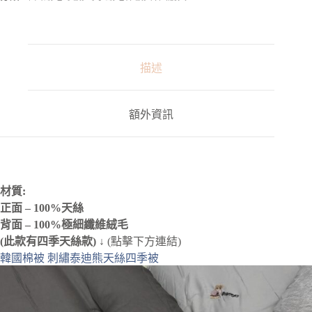
a
t
i
v
e
:
描述
額外資訊
材質:
正面 – 100%天絲
背面 – 100%極細纖維絨毛
(此款有四季天絲款) ↓
(點擊下方連結)
韓國棉被 刺繡泰迪熊天絲四季被