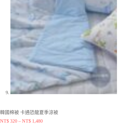
韓國棉被 卡通恐龍夏季涼被
NT$
320
–
NT$
1,480