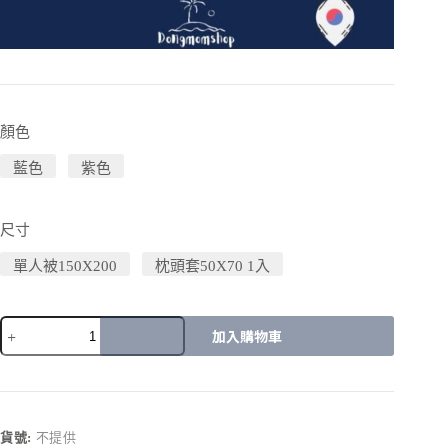
顏色
藍色
紫色
尺寸
單人被150X200
枕頭套50X70 1入
加入購物車
A
l
t
e
r
貨號:
不提供