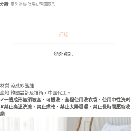
n
分類:
夏季涼被(陸製)
,
韓國寢具
a
t
i
v
e
:
描述
額外資訊
材質:涼感紗纖維
產地:韓國設計及技術，中國代工。
✔一體成形無須被套、可機洗、全程使用洗衣袋、使用中性洗劑
✘禁止高溫洗滌、禁止烘乾、禁止太陽曝曬、禁止長時間壓縮收
納