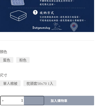
顏色
藍色
粉色
尺寸
單人棉被
枕頭套50x70 1入
加入購物車