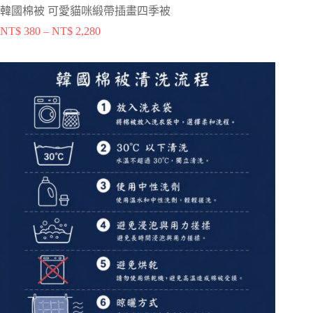
韓國棉被 可愛貓咪緞帶插畫四季被
NT$
380
–
NT$
2,280