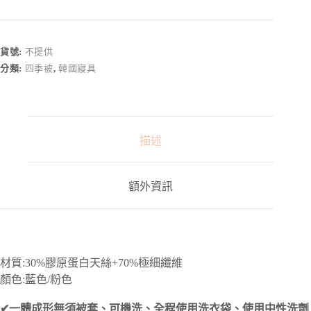
A
l
t
e
r
貨號:
不提供
n
分類:
四季被
,
韓國寢具
a
t
i
v
e
:
描述
額外資訊
材質:30%膠原蛋白天絲+70%極細纖維
顏色:藍色/粉色
✔一體成形無須被套、可機洗、全程使用洗衣袋、使用中性洗劑