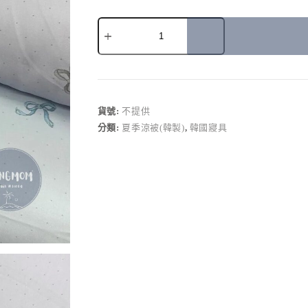
A
l
t
e
r
貨號:
不提供
n
分類:
夏季涼被(韓製)
,
韓國寢具
a
t
i
v
e
: