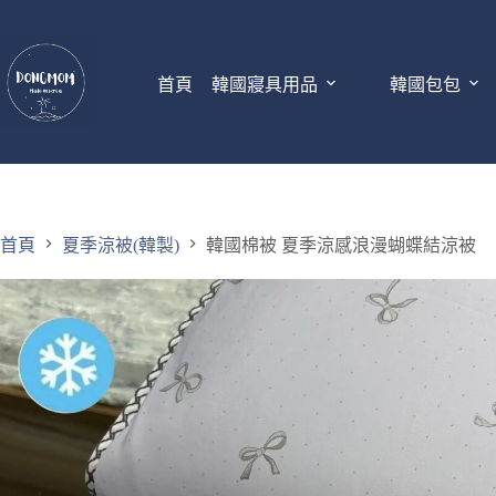
首頁
韓國寢具用品
韓國包包
首頁
夏季涼被(韓製)
韓國棉被 夏季涼感浪漫蝴蝶結涼被