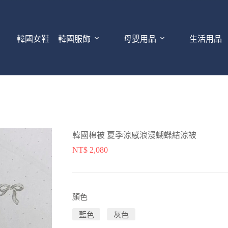
韓國女鞋
韓國服飾
母嬰用品
生活用品
韓國棉被 夏季涼感浪漫蝴蝶結涼被
NT$
2,080
顏色
藍色
灰色