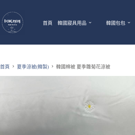
首頁
韓國寢具用品
韓國包包
首頁
夏季涼被(韓製)
韓國棉被 夏季雛菊花涼被