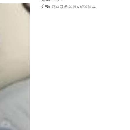
n
分類:
夏季涼被(韓製)
,
韓國寢具
a
t
i
v
e
: