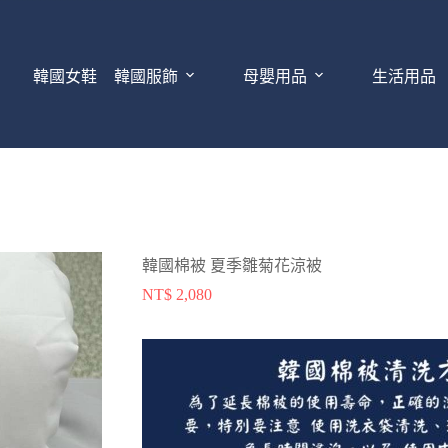
韓國女鞋
韓國服飾
母嬰用品
生活用品
韓國棉被 夏季雛菊花涼被
NT$
2,080