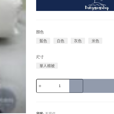
顏色
藍色
白色
灰色
米色
尺寸
單人棉被
A
l
t
e
r
貨號:
不提供