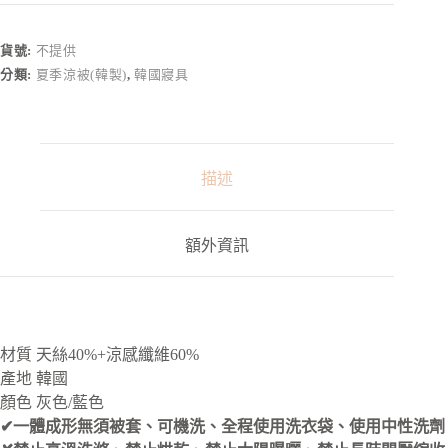
t
e
r
貨號:
不提供
n
分類:
夏季涼被(韓製)
,
韓國寢具
a
t
i
v
e
:
描述
額外資訊
材質 天絲40%+涼感纖維60%
產地 韓國
顏色 灰色/藍色
✔一體成形無須被套、可機洗、全程使用洗衣袋、使用中性洗劑