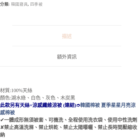
n
分類:
韓國寢具
,
四季被
a
t
i
v
e
:
描述
額外資訊
材質:100%天絲
顏色:湖水綠、白色、灰色、木炭黑
此款另有天絲+涼感纖維涼被
(連結)➮
韓國棉被 夏季星星月亮涼
感棉被
✔一體成形無須被套、可機洗、全程使用洗衣袋、使用中性洗劑
✘禁止高溫洗滌、禁止烘乾、禁止太陽曝曬、禁止長時間壓縮收
納