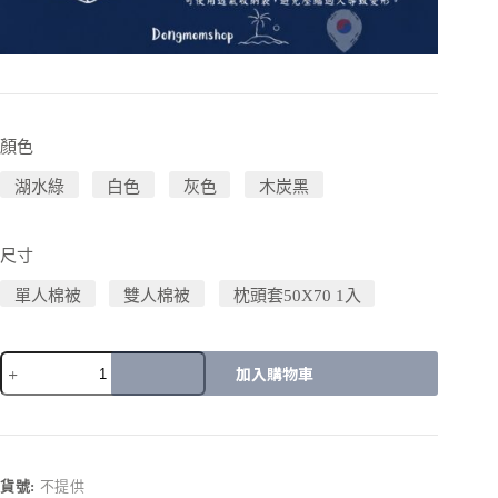
顏色
湖水綠
白色
灰色
木炭黑
尺寸
單人棉被
雙人棉被
枕頭套50X70 1入
加入購物車
A
l
t
e
r
貨號:
不提供