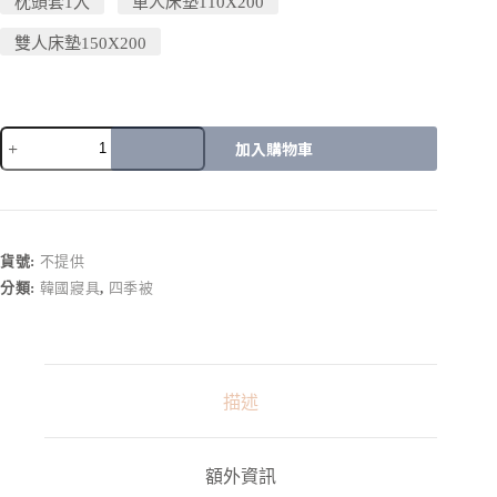
枕頭套1入
單人床墊110X200
雙人床墊150X200
加入購物車
A
l
t
e
r
貨號:
不提供
n
分類:
韓國寢具
,
四季被
a
t
i
v
e
:
描述
額外資訊