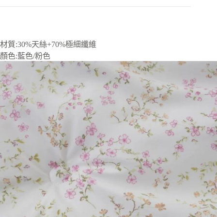
材質:30%天絲+70%極細纖維
顏色:藍色/粉色