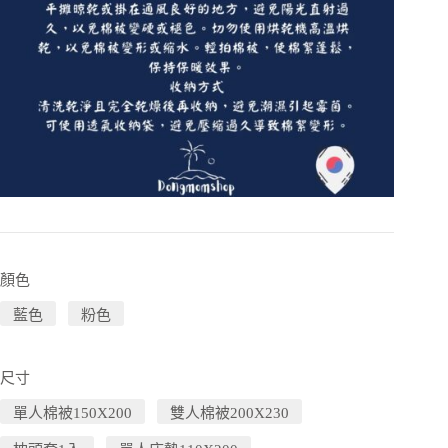
顏色
藍色
粉色
尺寸
單人棉被150X200
雙人棉被200X230