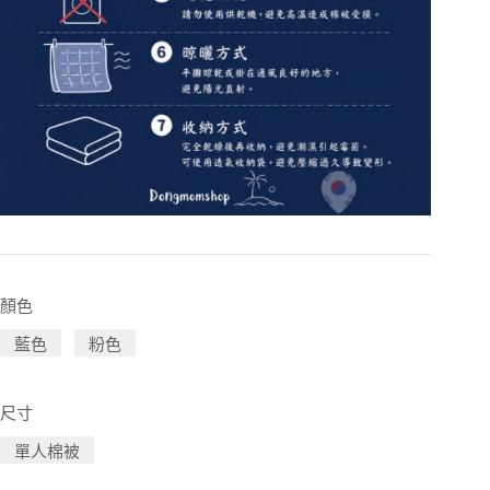
顏色
藍色
粉色
尺寸
單人棉被