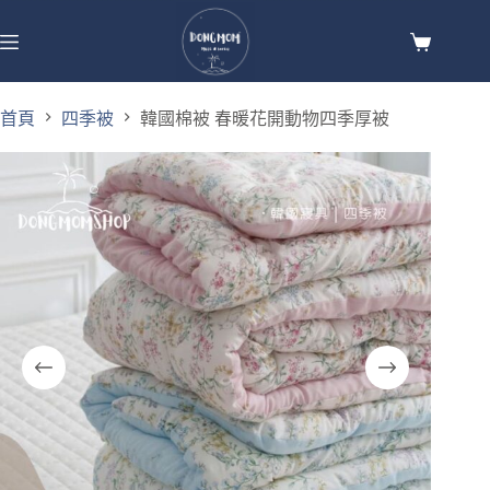
首頁
四季被
韓國棉被 春暖花開動物四季厚被