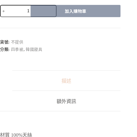
加入購物車
A
l
t
e
r
貨號:
不提供
n
分類:
四季被
,
韓國寢具
a
t
i
v
e
:
描述
額外資訊
材質 100%天絲