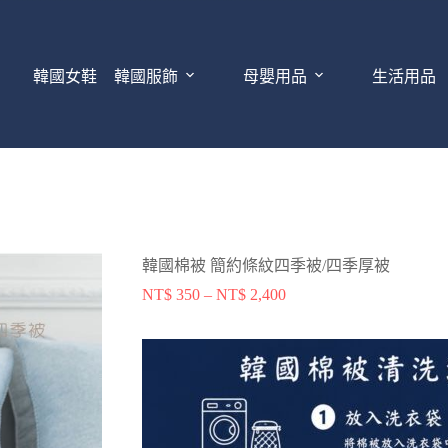
韓國女鞋
韓國服飾
母嬰用品
生活用品
韓國棉被 簡約條紋四季被/四季厚被
NT$
350
–
NT$
2,400