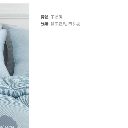
l
t
e
r
貨號:
不提供
n
分類:
韓國寢具
,
四季被
a
t
i
v
e
: