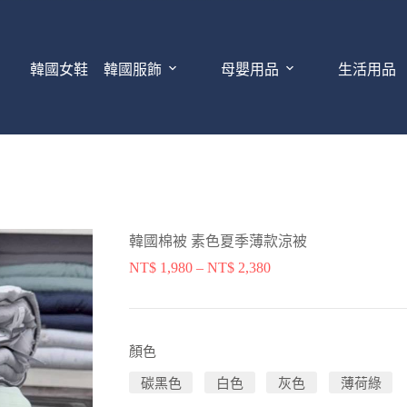
韓國女鞋
韓國服飾
母嬰用品
生活用品
韓國棉被 素色夏季薄款涼被
NT$
1,980
–
NT$
2,380
顏色
碳黑色
白色
灰色
薄荷綠