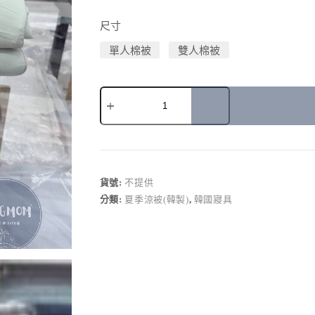
尺寸
單人棉被
雙人棉被
A
l
t
e
r
貨號:
不提供
n
分類:
夏季涼被(韓製)
,
韓國寢具
a
t
i
v
e
: