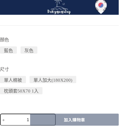
顏色
藍色
灰色
尺寸
單人棉被
單人加大(180X200)
枕頭套50X70 1入
加入購物車
A
l