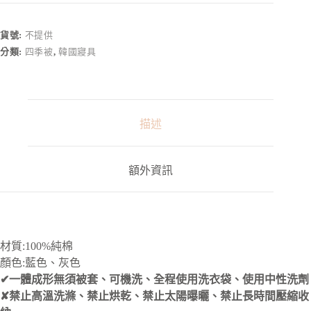
t
e
r
貨號:
不提供
n
分類:
四季被
,
韓國寢具
a
t
i
v
e
:
描述
額外資訊
材質:100%純棉
顏色:藍色、灰色
✔一體成形無須被套、可機洗、全程使用洗衣袋、使用中性洗劑
✘禁止高溫洗滌、禁止烘乾、禁止太陽曝曬、禁止長時間壓縮收