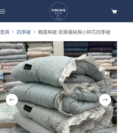
首頁
四季被
韓國棉被 荷葉邊純棉小碎花四季被