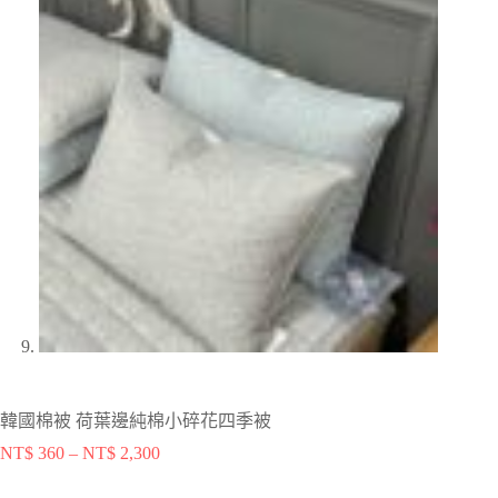
韓國棉被 荷葉邊純棉小碎花四季被
NT$
360
–
NT$
2,300