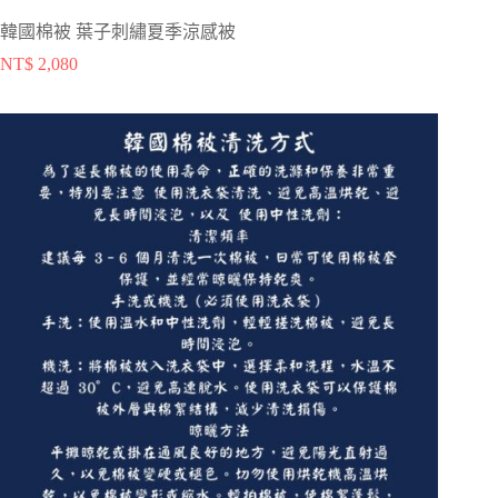
韓國棉被 葉子刺繡夏季涼感被
NT$
2,080