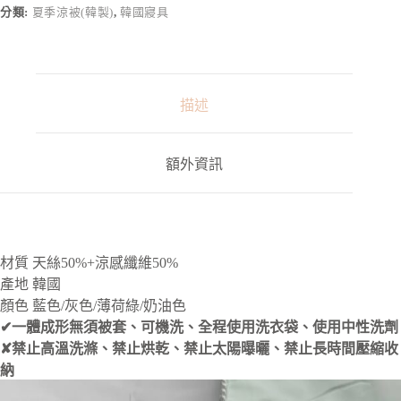
n
分類:
夏季涼被(韓製)
,
韓國寢具
a
t
i
v
e
:
描述
額外資訊
材質 天絲50%+涼感纖維50%
產地 韓國
顏色 藍色/灰色/薄荷綠/奶油色
✔一體成形無須被套、可機洗、全程使用洗衣袋、使用中性洗劑
✘禁止高溫洗滌、禁止烘乾、禁止太陽曝曬、禁止長時間壓縮收
納