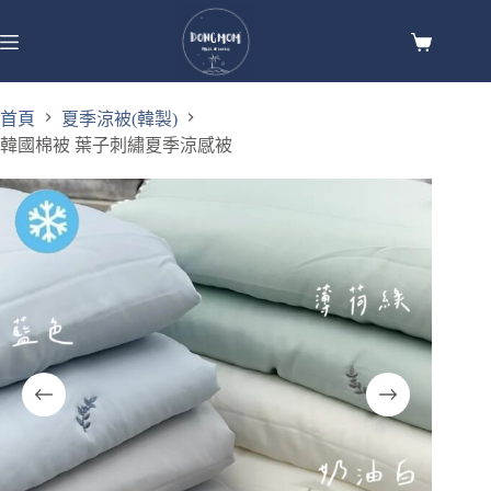
首頁
夏季涼被(韓製)
韓國棉被 葉子刺繡夏季涼感被