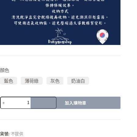
顏色
藍色
薄荷綠
灰色
奶油白
加入購物車
A
l
t
e
r
貨號:
不提供