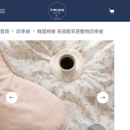
首頁
四季被
韓國棉被 長頸鹿草原動物四季被