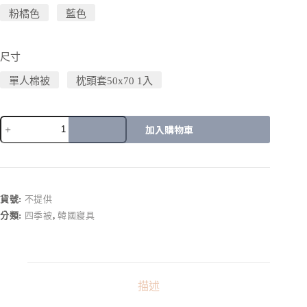
粉橘色
藍色
尺寸
單人棉被
枕頭套50x70 1入
加入購物車
A
l
t
e
r
貨號:
不提供
n
分類:
四季被
,
韓國寢具
a
t
i
v
e
:
描述