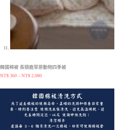
韓國棉被 長頸鹿草原動物四季被
NT$
360
–
NT$
2,080