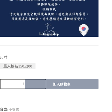
尺寸
單人棉被150x200
加入購物車
A
l
t
e
r
貨號:
不提供