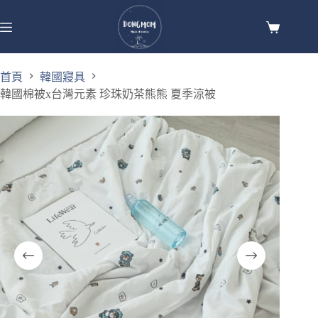
首頁
韓國寢具
韓國棉被x台灣元素 珍珠奶茶熊熊 夏季涼被