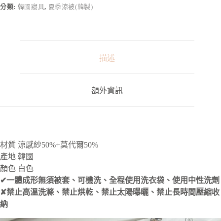
n
分類:
韓國寢具
,
夏季涼被(韓製)
a
t
i
v
e
:
描述
額外資訊
材質 涼感紗50%+莫代爾50%
產地 韓國
顏色 白色
✔一體成形無須被套、可機洗、全程使用洗衣袋、使用中性洗劑
✘禁止高溫洗滌、禁止烘乾、禁止太陽曝曬、禁止長時間壓縮收
納