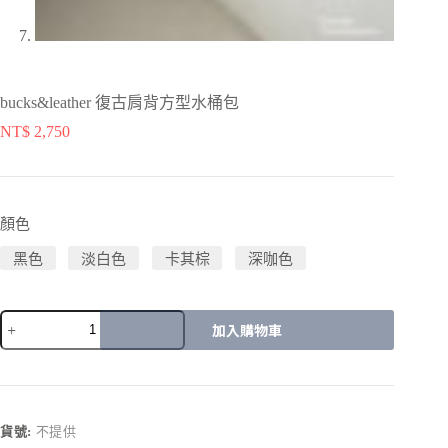
bucks&leather 復古肩背方型水桶包
NT$
2,750
顏色
黑色
淡白色
卡其棕
深咖色
加入購物車
A
l
t
e
r
貨號:
不提供