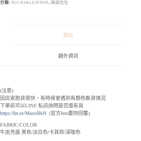
n
分類:
BUCKS&LEATHER
,
韓國包包
a
t
i
v
e
:
描述
額外資訊
(注意)
因店家跑貨很快，有時候會遇到有顏色斷貨情況
下單前可以LINE 私訊詢問是否還有貨
https://lin.ee/MaooBkN
(官方line盡快回覆)
FABRIC/COLOR
牛皮亮面 黑色/淡白色/卡其棕/深咖色