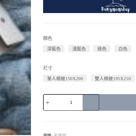
顏色
深藍色
淺藍色
綠色
白色
尺寸
單人棉被150X200
雙人棉被195X210
A
l
t
e
r
貨號:
不提供