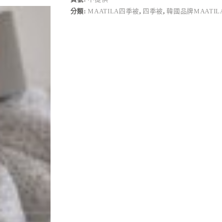
n
分類:
MAATILA四季被
,
四季被
,
韓國品牌MAATIL
a
t
i
v
e
: